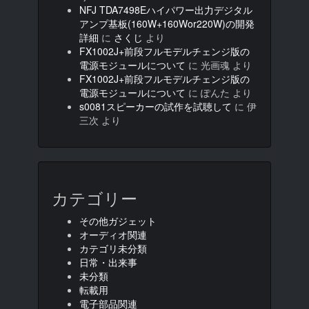
NFJ TDA7498Eハイパワー出力デジタル
アンプ基板(160W+160Wor220W)の開発
詳細
に
さくじ
より
FX1002J+前段フルモデルチェンジ版の
電源モジュールについて
に
光画魂
より
FX1002J+前段フルモデルチェンジ版の
電源モジュールについて
に
ぽんた
より
s0081スピーカーの試作を試聴して
に
伊
三次
より
カテゴリー
その他ガジェット
オーディオ関連
カテゴリ未分類
日常・出来事
未分類
転載用
電子部品関連