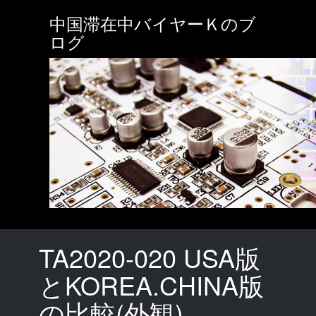
Skip
中国滞在中バイヤーＫのブ
to
main
ログ
content
TA2020-020 USA版
とKOREA.CHINA版
の比較(外観)