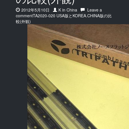
Date:
2012年5月10日
Author:
K in China
Leave a
comment
on
TA2020-020 USA版とKOREA.CHINA版の比
較(外観)