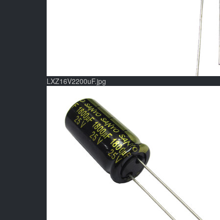
LXZ16V2200uF.jpg