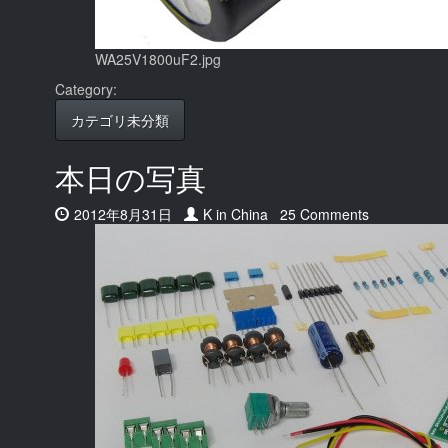
WA25V1800uF2.jpg
Category:
カテゴリ未分類
本日の写真
Date:
2012年8月31日
Author:
K in China
25 Comments