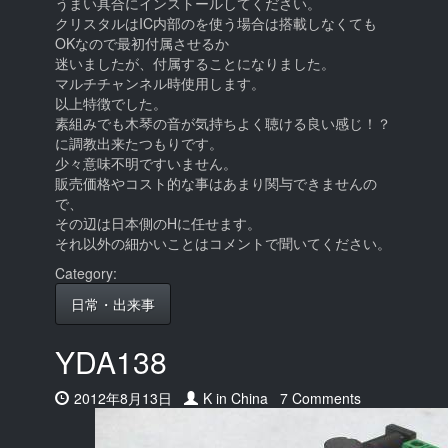
うまい具合にインストールしてください。
クリスタルはIC内部のを使う場合は搭載しなくても
OKなので最初付属させるか
迷いましたが、付属することになりました。
マルチチャンネル時使用します。
以上特徴でした。
素組みでも木琴の音が気持ちよく聴ける良い感じ！？
に調教出来たつもりです。
少々意味不明ですいません。
販売価格やコスト的な事はあまり関与できませんの
で、
その辺は日本側のHに任せます。
それ以外の細かいことはコメントで聞いてください。
Category:
日常・出来事
YDA138
Date:
2012年8月13日
Author:
K in China
7 Comments