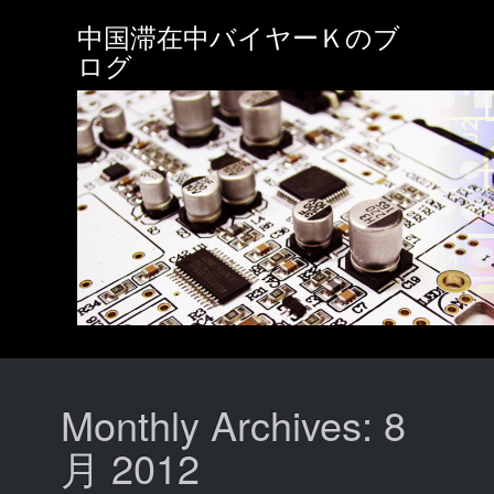
Skip
中国滞在中バイヤーＫのブ
to
main
ログ
content
Monthly Archives: 8
月 2012