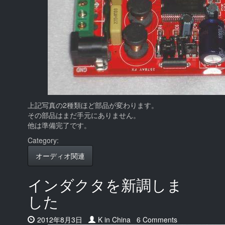
上記写真の2種類ほど部品が変わります。
その部品はまだ手元にありません。
他は準備完了です。
Category:
オーディオ関連
インダクタを新調しま
した
Date:
2012年8月3日
Author:
K in China
6 Comments