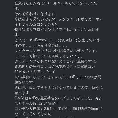
仕入れたとき既に1リールきっちりではなかったで
す。
それで終わりになります。
今はあまり見ないですが、メタライズドポリカーボネ
イドフィルムコンデンサで
特性はポリプロピレンタイプに似た感じだと思いま
す。
これと0.01uFのマイラーと良い感じで決まっていま
すので。。。あまり変更は。。。
マイラーコンデンサは今回結構良いの使ってます。
モールドも揃っていて搭載しやすいです。
クリアランスがあまりないのでこれは重要ですね。
電源周りの平滑コンはC7/C8のIC直下に電解コン
50V10uFを配置していて
良い具合になっていますので2000uFくらいあれば問
題ないです。
後は色々設定できるようになっていますので、好きに
遊べます。
C3/C4はX7Rの温度特性タイプにしてみました。もと
もとホール幅は2.54mmで
コンデンサ自体も2.54mmですが、曲げ処理で5mmに
なっているのでその辺