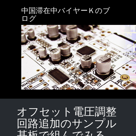
Skip
中国滞在中バイヤーＫのブ
to
main
ログ
content
オフセット電圧調整
回路追加のサンプル
基板で組んでみる