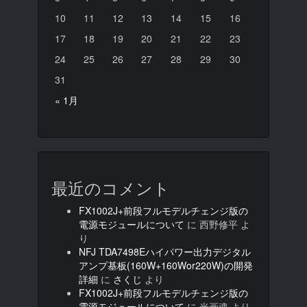
10
11
12
13
14
15
16
17
18
19
20
21
22
23
24
25
26
27
28
29
30
31
« 1月
最近のコメント
FX1002J+前段フルモデルチェンジ版の
電源モジュールについて
に
西野修平
よ
り
NFJ TDA7498Eハイパワー出力デジタル
アンプ基板(160W+160Wor220W)の開発
詳細
に
さくじ
より
FX1002J+前段フルモデルチェンジ版の
電源モジュールについて
に
光画魂
より