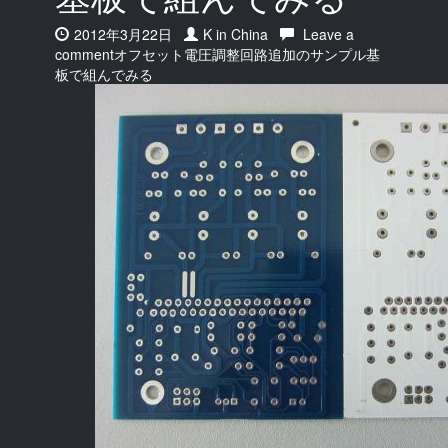
Date:
2012年3月22日
Author:
K in China
Leave a
comment
on
オフセット電圧調整回路追加のサンプル基
板で組んでみる