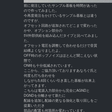
前に発注していたサンプル基板を時間があった
ので作ってみました。
今再度発注をかけているサンプル基板とは違う
のですが、
オフセット回路が追加されてどこまで変わった
かや、オプション部分の
5V外部供給を組み込んだタイプと比べてみまし
た。
オフセット電圧を調整して合わせるだけで音質
結構よくなりましたよ。
OFF時のポップノイズはほとんど聞こえない状
態で、
ON時も十分低減されています。
ここから、ご協力頂いておりますあなろぐ氏と
何度も打ち合わせを
しながら5,6回くらい引き直した基板が出来上
がってきます。
こちらは電源入力部分から完全にAGNDと
DGNDを分離させて新たに
配線を追加し配線の更なる強化と取り回しをご
提案いただき
部品の配置も何箇所か変わっています。