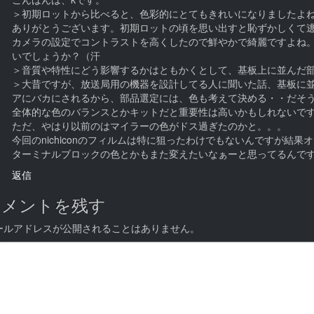
＞初期ロットから比べると、色彩的にとてもきれいになりましたよ
ありがとうございます。初期ロットの頃を思い出すと恥ずかしくて
カメラの設定でコントラストを高くしたので鮮やかで綺麗ですよね
いでしょうか？（汗
＞音質や特性にどう影響するかはともかくとして、基板上に並んだ
＞大昔ですが、放送局用の機器を設計してる人に聞いた話、基板に
アにバカにされるから、部品選定には、色も考えて決める・・だそ
全体的な色のバランスとかキットだと重要性は高いかもしれないで
ただ、やはり以前のはマイラーの色がドス過ぎたのかと。。。
今回のnichiconのフィルムは特に狙ったわけでもないんですが結果
ターミナルブロックの色とかもまた変えたいなぁーと思ってるんで
返信
コメントを残す
ールアドレスが公開されることはありません。