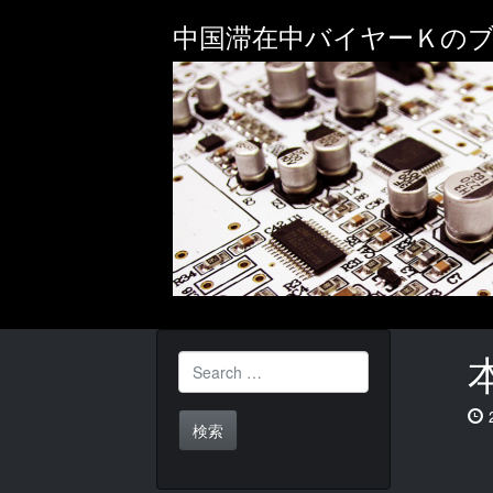
Skip
中国滞在中バイヤーＫの
to
main
content
Search for: