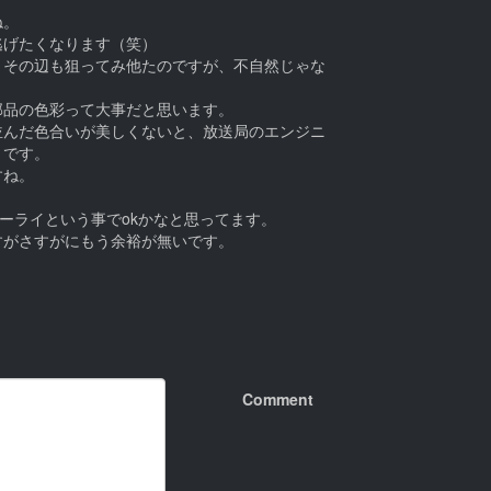
ね。
逃げたくなります（笑）
。その辺も狙ってみ他たのですが、不自然じゃな
部品の色彩って大事だと思います。
並んだ色合いが美しくないと、放送局のエンジニ
うです。
すね。
オーライという事でokかなと思ってます。
すがさすがにもう余裕が無いです。
Comment