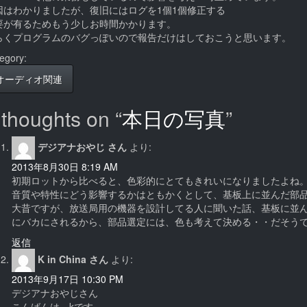
因はわかりましたが、復旧にはログを1個1個修正する
要が有るためもう少しお時間かかります。
らくプログラムのバグっぽいので報告だけはしておこうと思います。
egory:
オーディオ関連
 thoughts on “
本日の写真
”
デジアナおやじ さん
より:
2013年8月30日 8:19 AM
初期ロットから比べると、色彩的にとてもきれいになりましたよね
音質や特性にどう影響するかはともかくとして、基板上に並んだ部
大昔ですが、放送局用の機器を設計してる人に聞いた話、基板に並
にバカにされるから、部品選定には、色も考えて決める・・だそう
返信
K in China さん
より:
2013年9月17日 10:30 PM
デジアナおやじさん
こんばんは、kです。