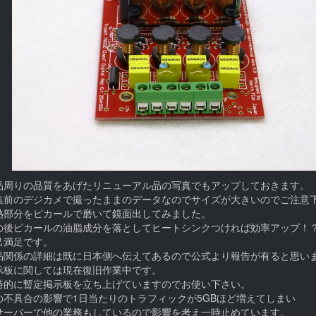
品周りの品質をあげたリニューアル品の写真でもアップしておきます。
集前のデジカメで撮ったままのデータなのでサイズが大きいのでご注意
熱部分をピカールで磨いて鏡面出してみました。
の後ピカールの油脂成分を落としてヒートシンクつければ効率アップ！
己満足です。
品関係の詳細は既に日本側へ伝えてあるので公式より報告が有ると思い
示板に関しては現在復旧作業中です。
時的に暫定掲示板を立ち上げていますのでお使い下さい。
の不具合の影響で1日当たりのトラフィックが5GBほど増えてしまい
サーバーで他の業務もしているので影響を考え一時止めています。