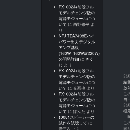
FX1002J+前段フル
モデルチェンジ版の
電源モジュールにつ
いて
に
西野修平
よ
り
NFJ TDA7498Eハイ
パワー出力デジタル
アンプ基板
(160W+160Wor220W)
の開発詳細
に
さく
じ
より
FX1002J+前段フル
部
モデルチェンジ版の
編
電源モジュールにつ
放
いて
に
光画魂
より
こ
FX1002J+前段フル
自
モデルチェンジ版の
部
電源モジュールにつ
掲
いて
に
ぽんた
より
一
s0081スピーカーの
こ
試作を試聴して
に
同
伊三次
より