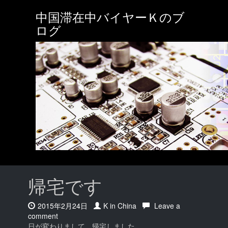
Skip
中国滞在中バイヤーＫのブ
to
main
ログ
content
帰宅です
Date:
2015年2月24日
Author:
K in China
Leave a
comment
on 帰宅です
日が変わりまして、帰宅しました。